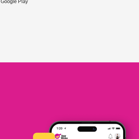
ะ Google Play