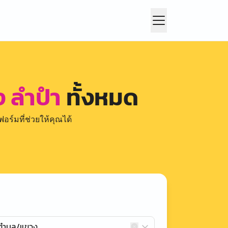
ุง ลำปำ
ทั้งหมด
อร์มที่ช่วยให้คุณได้
กตำบล/แขวง