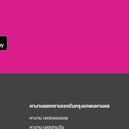
หางานแยกตามเขตในกรุงเทพมหานคร
หางาน เขตคลองเตย
หางาน เขตปทุมวัน