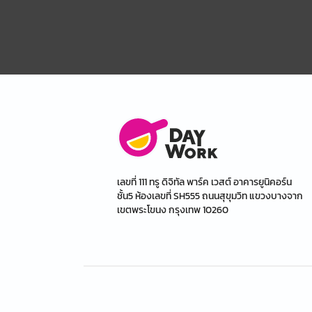
เลขที่ 111 ทรู ดิจิทัล พาร์ค เวสต์ อาคารยูนิคอร์น
ชั้น5 ห้องเลขที่ SH555 ถนนสุขุมวิท แขวงบางจาก
เขตพระโขนง กรุงเทพ 10260