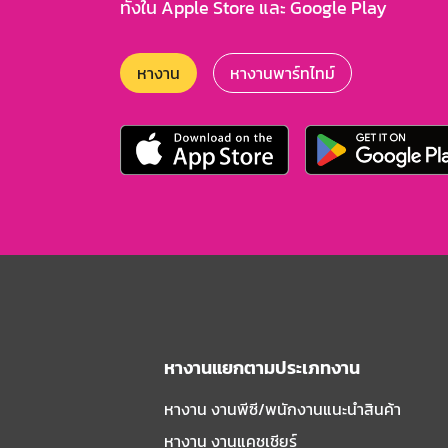
ทั้งใน Apple Store และ Google Play
หางาน
หางานพาร์ทไทม์
หางานแยกตามประเภทงาน
หางาน งานพีซี/พนักงานแนะนําสินค้า
หางาน งานแคชเชียร์