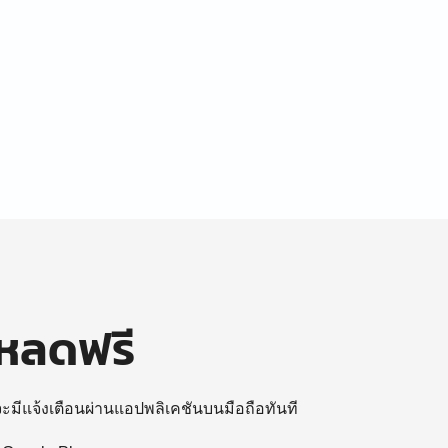
โหลดฟรี
 จะมีแจ้งเตือนผ่านแอปพลิเคชันบนมือถือทันที