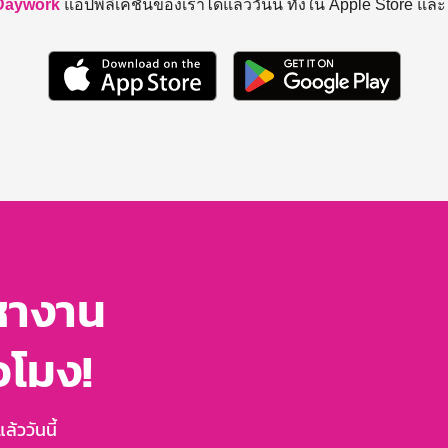
Daywork
แอปพลิเคชันของเราได้แล้ววันนี้ ทั้งใน Apple Store แล
หางาน
่วโมง!
้ววันนี้