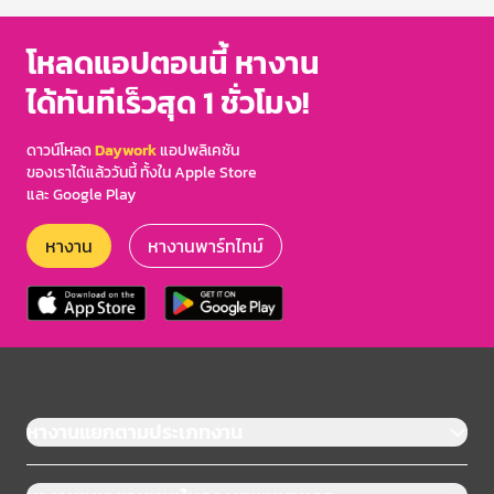
โหลดแอปตอนนี้ หางาน
ได้ทันทีเร็วสุด 1 ชั่วโมง!
ดาวน์โหลด
Daywork
แอปพลิเคชัน
ของเราได้แล้ววันนี้ ทั้งใน Apple Store
และ Google Play
หางาน
หางานพาร์ทไทม์
หางานแยกตามประเภทงาน