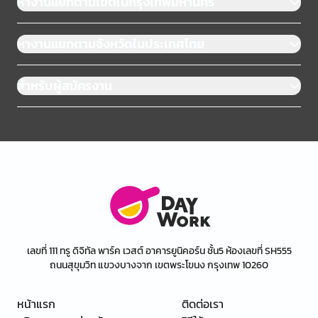
หางานแยกตามเขตในกรุงเทพมหานคร
หางานแยกตามจังหวัดในประเทศไทย
สำหรับผู้สมัครงาน
เลขที่ 111 ทรู ดิจิทัล พาร์ค เวสต์ อาคารยูนิคอร์น ชั้น5 ห้องเลขที่ SH555
ถนนสุขุมวิท แขวงบางจาก เขตพระโขนง กรุงเทพ 10260
หน้าแรก
ติดต่อเรา