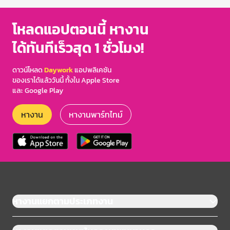
โหลดแอปตอนนี้ หางาน
ได้ทันทีเร็วสุด 1 ชั่วโมง!
ดาวน์โหลด
Daywork
แอปพลิเคชัน
ของเราได้แล้ววันนี้ ทั้งใน Apple Store
และ Google Play
หางาน
หางานพาร์ทไทม์
หางานแยกตามประเภทงาน