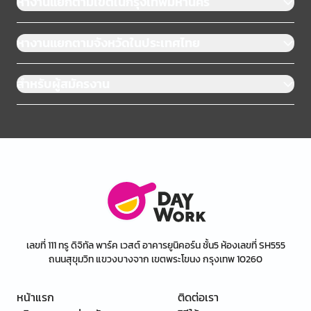
หางานแยกตามเขตในกรุงเทพมหานคร
หางานแยกตามจังหวัดในประเทศไทย
สำหรับผู้สมัครงาน
เลขที่ 111 ทรู ดิจิทัล พาร์ค เวสต์ อาคารยูนิคอร์น ชั้น5 ห้องเลขที่ SH555
ถนนสุขุมวิท แขวงบางจาก เขตพระโขนง กรุงเทพ 10260
หน้าแรก
ติดต่อเรา