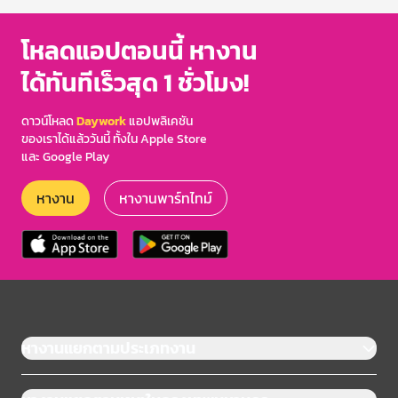
โหลดแอปตอนนี้ หางาน
ได้ทันทีเร็วสุด 1 ชั่วโมง!
ดาวน์โหลด
Daywork
แอปพลิเคชัน
ของเราได้แล้ววันนี้ ทั้งใน Apple Store
และ Google Play
หางาน
หางานพาร์ทไทม์
หางานแยกตามประเภทงาน