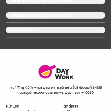
หางานแยกตามเขตในกรุงเทพมหานคร
หางานแยกตามจังหวัดในประเทศไทย
สำหรับผู้สมัครงาน
เลขที่ 111 ทรู ดิจิทัล พาร์ค เวสต์ อาคารยูนิคอร์น ชั้น5 ห้องเลขที่ SH555
ถนนสุขุมวิท แขวงบางจาก เขตพระโขนง กรุงเทพ 10260
หน้าแรก
ติดต่อเรา