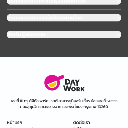
หางานแยกตามเขตในกรุงเทพมหานคร
หางานแยกตามจังหวัดในประเทศไทย
สำหรับผู้สมัครงาน
เลขที่ 111 ทรู ดิจิทัล พาร์ค เวสต์ อาคารยูนิคอร์น ชั้น5 ห้องเลขที่ SH555
ถนนสุขุมวิท แขวงบางจาก เขตพระโขนง กรุงเทพ 10260
หน้าแรก
ติดต่อเรา