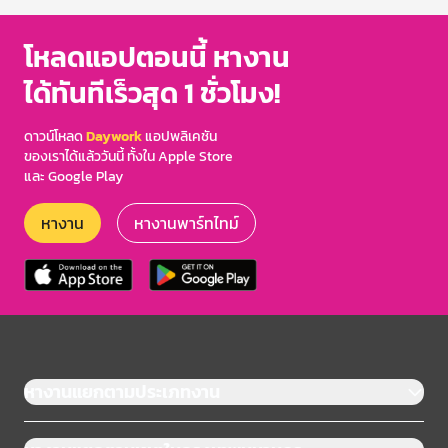
โหลดแอปตอนนี้ หางาน
ได้ทันทีเร็วสุด 1 ชั่วโมง!
ดาวน์โหลด
Daywork
แอปพลิเคชัน
ของเราได้แล้ววันนี้ ทั้งใน Apple Store
และ Google Play
หางาน
หางานพาร์ทไทม์
หางานแยกตามประเภทงาน