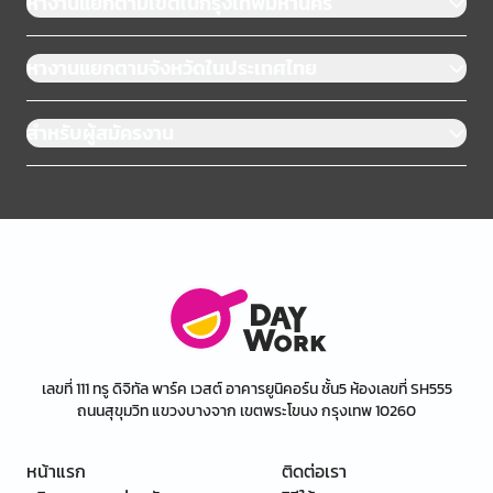
หางานแยกตามเขตในกรุงเทพมหานคร
หางานแยกตามจังหวัดในประเทศไทย
สำหรับผู้สมัครงาน
เลขที่ 111 ทรู ดิจิทัล พาร์ค เวสต์ อาคารยูนิคอร์น ชั้น5 ห้องเลขที่ SH555
ถนนสุขุมวิท แขวงบางจาก เขตพระโขนง กรุงเทพ 10260
หน้าแรก
ติดต่อเรา