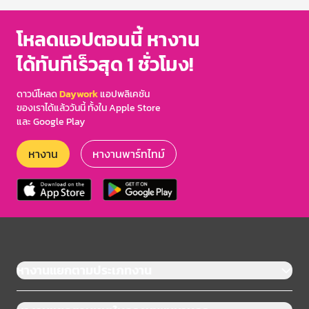
โหลดแอปตอนนี้ หางาน
ได้ทันทีเร็วสุด 1 ชั่วโมง!
ดาวน์โหลด
Daywork
แอปพลิเคชัน
ของเราได้แล้ววันนี้ ทั้งใน Apple Store
และ Google Play
หางาน
หางานพาร์ทไทม์
หางานแยกตามประเภทงาน