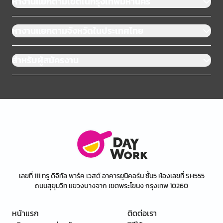
หางานแยกตามเขตในกรุงเทพมหานคร
หางานแยกตามจังหวัดในประเทศไทย
สำหรับผู้สมัครงาน
เลขที่ 111 ทรู ดิจิทัล พาร์ค เวสต์ อาคารยูนิคอร์น ชั้น5 ห้องเลขที่ SH555
ถนนสุขุมวิท แขวงบางจาก เขตพระโขนง กรุงเทพ 10260
หน้าแรก
ติดต่อเรา