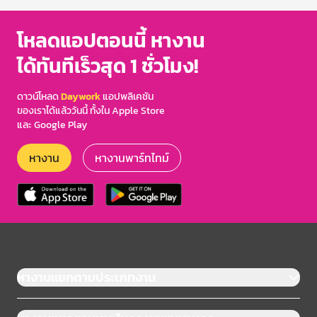
โหลดแอปตอนนี้ หางาน
ได้ทันทีเร็วสุด 1 ชั่วโมง!
ดาวน์โหลด
Daywork
แอปพลิเคชัน
ของเราได้แล้ววันนี้ ทั้งใน Apple Store
และ Google Play
หางาน
หางานพาร์ทไทม์
หางานแยกตามประเภทงาน