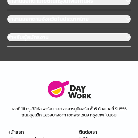
หางานแยกตามเขตในกรุงเทพมหานคร
หางานแยกตามจังหวัดในประเทศไทย
สำหรับผู้สมัครงาน
เลขที่ 111 ทรู ดิจิทัล พาร์ค เวสต์ อาคารยูนิคอร์น ชั้น5 ห้องเลขที่ SH555
ถนนสุขุมวิท แขวงบางจาก เขตพระโขนง กรุงเทพ 10260
หน้าแรก
ติดต่อเรา