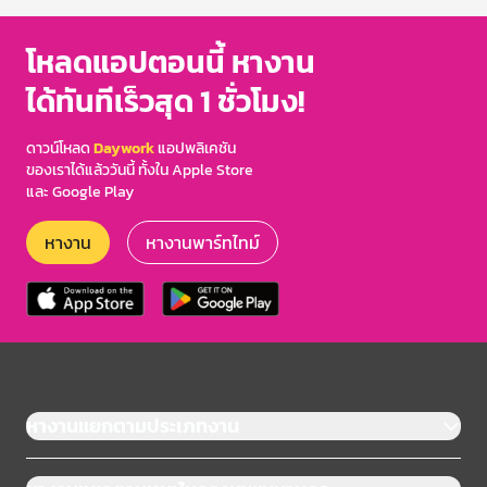
โหลดแอปตอนนี้ หางาน
ได้ทันทีเร็วสุด 1 ชั่วโมง!
ดาวน์โหลด
Daywork
แอปพลิเคชัน
ของเราได้แล้ววันนี้ ทั้งใน Apple Store
และ Google Play
หางาน
หางานพาร์ทไทม์
หางานแยกตามประเภทงาน