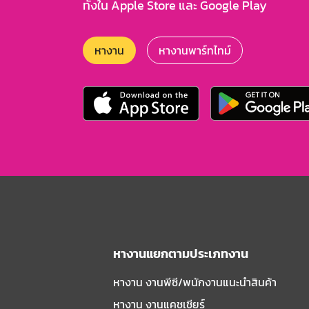
ทั้งใน Apple Store และ Google Play
หางาน
หางานพาร์ทไทม์
หางานแยกตามประเภทงาน
หางาน งานพีซี/พนักงานแนะนําสินค้า
หางาน งานแคชเชียร์