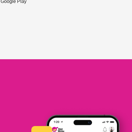
ะ Google Play