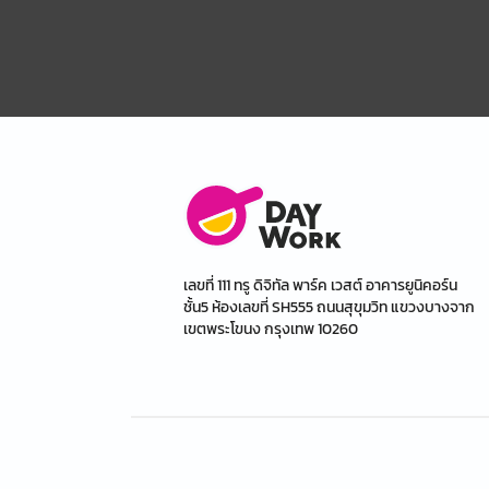
เลขที่ 111 ทรู ดิจิทัล พาร์ค เวสต์ อาคารยูนิคอร์น
ชั้น5 ห้องเลขที่ SH555 ถนนสุขุมวิท แขวงบางจาก
เขตพระโขนง กรุงเทพ 10260