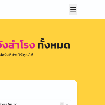
วังสำโรง
ทั้งหมด
อร์มที่ช่วยให้คุณได้
กตำบล/แขวง