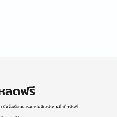
โหลดฟรี
 จะมีแจ้งเตือนผ่านแอปพลิเคชันบนมือถือทันที