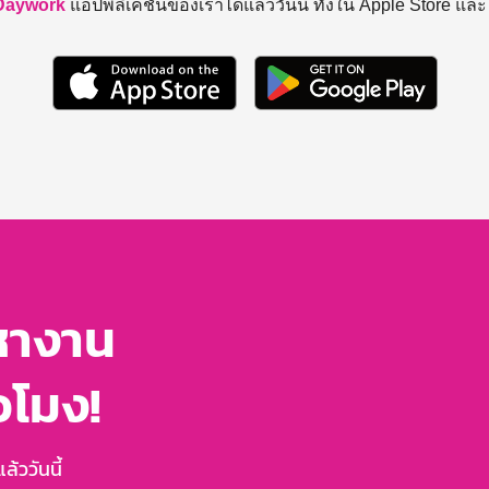
Daywork
แอปพลิเคชันของเราได้แล้ววันนี้ ทั้งใน Apple Store แล
หางาน
่วโมง!
้ววันนี้