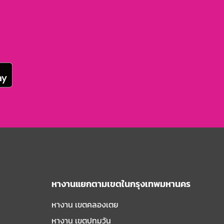
หางานแยกตามเขตในกรุงเทพมหานคร
หางาน เขตคลองเตย
หางาน เขตปทุมวัน