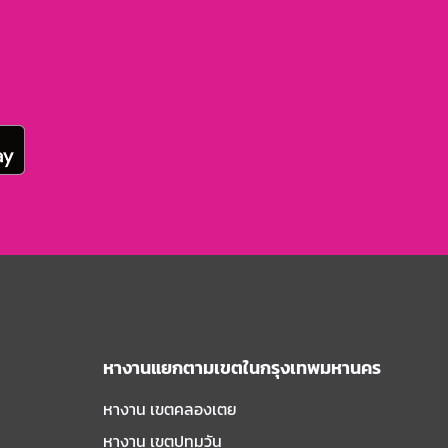
หางานแยกตามเขตในกรุงเทพมหานคร
หางาน เขตคลองเตย
หางาน เขตปทุมวัน