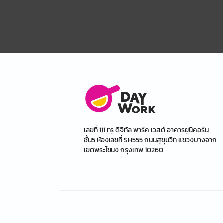
เลขที่ 111 ทรู ดิจิทัล พาร์ค เวสต์ อาคารยูนิคอร์น
ชั้น5 ห้องเลขที่ SH555 ถนนสุขุมวิท แขวงบางจาก
เขตพระโขนง กรุงเทพ 10260