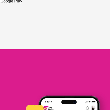
ะ Google Play