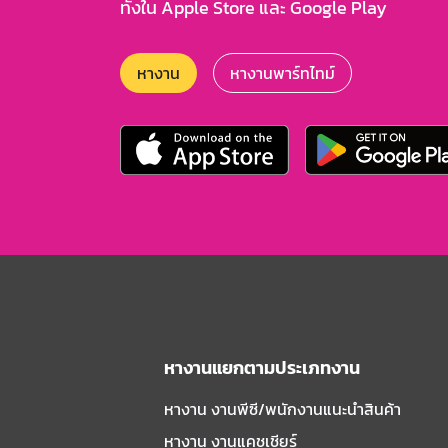
ทั้งใน Apple Store และ Google Play
หางาน
หางานพาร์ทไทม์
หางานแยกตามประเภทงาน
หางาน งานพีซี/พนักงานแนะนําสินค้า
หางาน งานแคชเชียร์