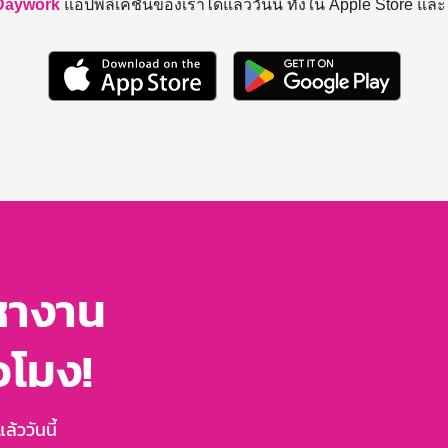
Daywork
แอปพลิเคชันของเราได้แล้ววันนี้ ทั้งใน Apple Store แล
หางาน
่วโมง!
้ววันนี้