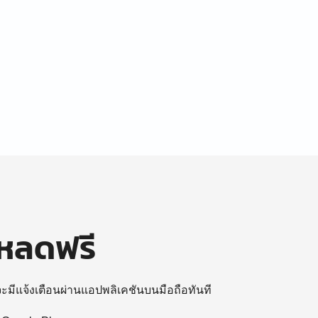
โหลดฟรี
 จะมีแจ้งเตือนผ่านแอปพลิเคชันบนมือถือทันที