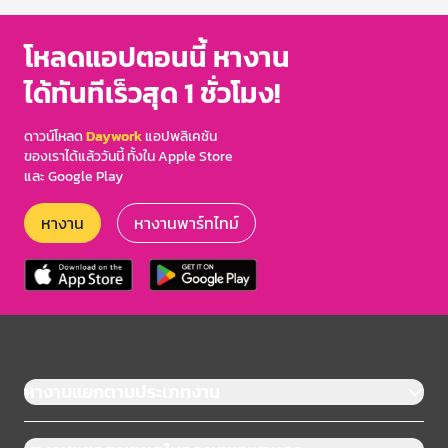
โหลดแอปตอนนี้ หางาน
ได้ทันทีเร็วสุด 1 ชั่วโมง!
ดาวน์โหลด
Daywork
แอปพลิเคชัน
ของเราได้แล้ววันนี้ ทั้งใน Apple Store
และ Google Play
หางาน
หางานพาร์ทไทม์
หางานแยกตามประเภทงาน