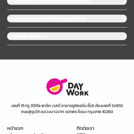
หางานแยกตามเขตในกรุงเทพมหานคร
หางานแยกตามจังหวัดในประเทศไทย
สำหรับผู้สมัครงาน
เลขที่ 111 ทรู ดิจิทัล พาร์ค เวสต์ อาคารยูนิคอร์น ชั้น5 ห้องเลขที่ SH555
ถนนสุขุมวิท แขวงบางจาก เขตพระโขนง กรุงเทพ 10260
หน้าแรก
ติดต่อเรา