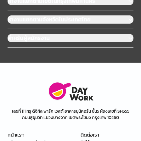
หางานแยกตามเขตในกรุงเทพมหานคร
หางานแยกตามจังหวัดในประเทศไทย
สำหรับผู้สมัครงาน
เลขที่ 111 ทรู ดิจิทัล พาร์ค เวสต์ อาคารยูนิคอร์น ชั้น5 ห้องเลขที่ SH555
ถนนสุขุมวิท แขวงบางจาก เขตพระโขนง กรุงเทพ 10260
หน้าแรก
ติดต่อเรา