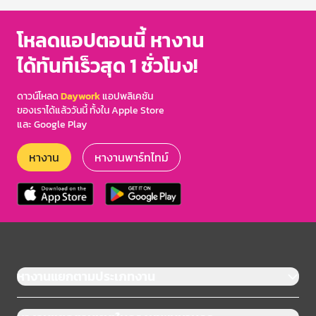
โหลดแอปตอนนี้ หางาน
ได้ทันทีเร็วสุด 1 ชั่วโมง!
ดาวน์โหลด
Daywork
แอปพลิเคชัน
ของเราได้แล้ววันนี้ ทั้งใน Apple Store
และ Google Play
หางาน
หางานพาร์ทไทม์
หางานแยกตามประเภทงาน