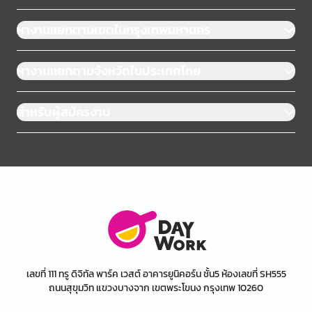
หางานแยกตามเขตในกรุงเทพมหานคร
หางานแยกตามจังหวัดในประเทศไทย
สำหรับผู้สมัครงาน
เลขที่ 111 ทรู ดิจิทัล พาร์ค เวสต์ อาคารยูนิคอร์น ชั้น5 ห้องเลขที่ SH555
ถนนสุขุมวิท แขวงบางจาก เขตพระโขนง กรุงเทพ 10260