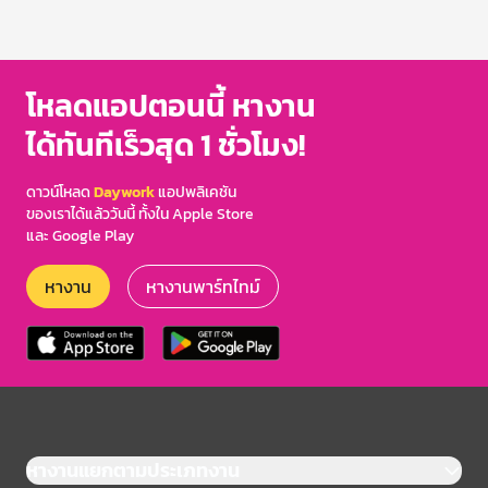
โหลดแอปตอนนี้ หางาน
ได้ทันทีเร็วสุด 1 ชั่วโมง!
ดาวน์โหลด
Daywork
แอปพลิเคชัน
ของเราได้แล้ววันนี้ ทั้งใน Apple Store
และ Google Play
หางาน
หางานพาร์ทไทม์
หางานแยกตามประเภทงาน