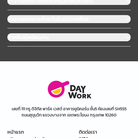
หางานแยกตามเขตในกรุงเทพมหานคร
หางานแยกตามจังหวัดในประเทศไทย
สำหรับผู้สมัครงาน
เลขที่ 111 ทรู ดิจิทัล พาร์ค เวสต์ อาคารยูนิคอร์น ชั้น5 ห้องเลขที่ SH555
ถนนสุขุมวิท แขวงบางจาก เขตพระโขนง กรุงเทพ 10260
หน้าแรก
ติดต่อเรา