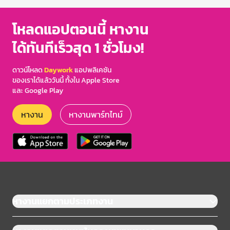
โหลดแอปตอนนี้ หางาน
ได้ทันทีเร็วสุด 1 ชั่วโมง!
ดาวน์โหลด
Daywork
แอปพลิเคชัน
ของเราได้แล้ววันนี้ ทั้งใน Apple Store
และ Google Play
หางาน
หางานพาร์ทไทม์
หางานแยกตามประเภทงาน