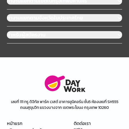
หางานแยกตามเขตในกรุงเทพมหานคร
หางานแยกตามจังหวัดในประเทศไทย
สำหรับผู้สมัครงาน
เลขที่ 111 ทรู ดิจิทัล พาร์ค เวสต์ อาคารยูนิคอร์น ชั้น5 ห้องเลขที่ SH555
ถนนสุขุมวิท แขวงบางจาก เขตพระโขนง กรุงเทพ 10260
หน้าแรก
ติดต่อเรา