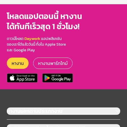
โหลดแอปตอนนี้ หางาน
ได้ทันทีเร็วสุด 1 ชั่วโมง!
ดาวน์โหลด
Daywork
แอปพลิเคชัน
ของเราได้แล้ววันนี้ ทั้งใน Apple Store
และ Google Play
หางาน
หางานพาร์ทไทม์
หางานแยกตามประเภทงาน