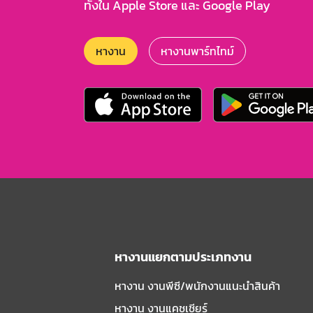
ทั้งใน Apple Store และ Google Play
หางาน
หางานพาร์ทไทม์
หางานแยกตามประเภทงาน
หางาน งานพีซี/พนักงานแนะนําสินค้า
หางาน งานแคชเชียร์