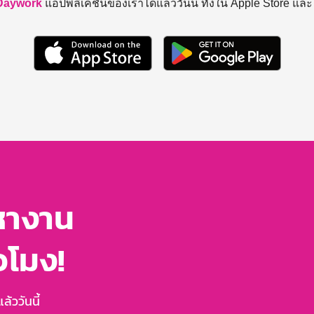
Daywork
แอปพลิเคชันของเราได้แล้ววันนี้ ทั้งใน Apple Store แล
หางาน
่วโมง!
้ววันนี้