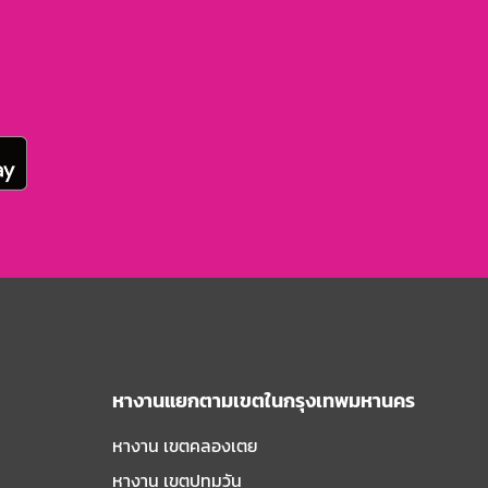
หางานแยกตามเขตในกรุงเทพมหานคร
หางาน เขตคลองเตย
หางาน เขตปทุมวัน