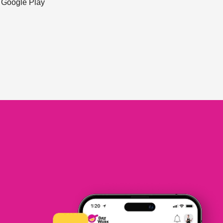
ะ Google Play