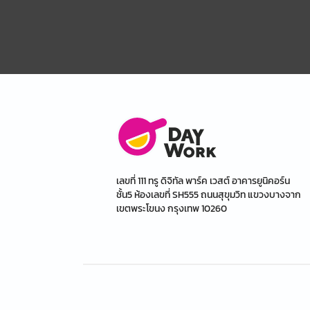
เลขที่ 111 ทรู ดิจิทัล พาร์ค เวสต์ อาคารยูนิคอร์น
ชั้น5 ห้องเลขที่ SH555 ถนนสุขุมวิท แขวงบางจาก
เขตพระโขนง กรุงเทพ 10260