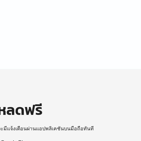
โหลดฟรี
 จะมีแจ้งเตือนผ่านแอปพลิเคชันบนมือถือทันที