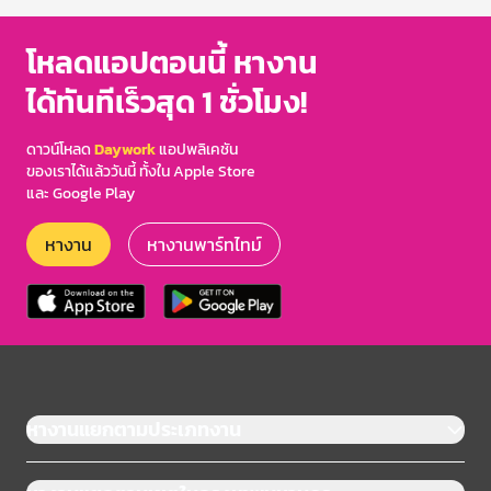
โหลดแอปตอนนี้ หางาน
ได้ทันทีเร็วสุด 1 ชั่วโมง!
ดาวน์โหลด
Daywork
แอปพลิเคชัน
ของเราได้แล้ววันนี้ ทั้งใน Apple Store
และ Google Play
หางาน
หางานพาร์ทไทม์
หางานแยกตามประเภทงาน