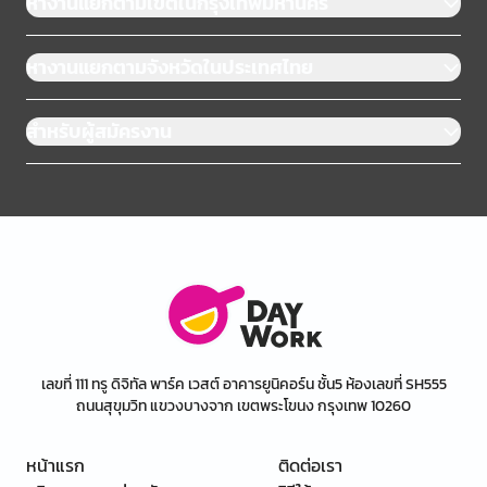
หางานแยกตามเขตในกรุงเทพมหานคร
หางานแยกตามจังหวัดในประเทศไทย
สำหรับผู้สมัครงาน
เลขที่ 111 ทรู ดิจิทัล พาร์ค เวสต์ อาคารยูนิคอร์น ชั้น5 ห้องเลขที่ SH555
ถนนสุขุมวิท แขวงบางจาก เขตพระโขนง กรุงเทพ 10260
หน้าแรก
ติดต่อเรา