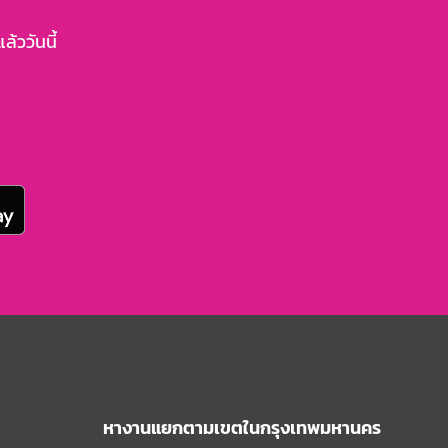
้ววันนี้
หางานแยกตามเขตในกรุงเทพมหานคร