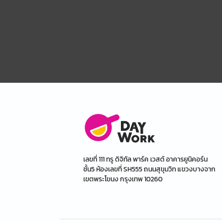
เลขที่ 111 ทรู ดิจิทัล พาร์ค เวสต์ อาคารยูนิคอร์น
ชั้น5 ห้องเลขที่ SH555 ถนนสุขุมวิท แขวงบางจาก
เขตพระโขนง กรุงเทพ 10260