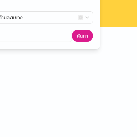
กตำบล/แขวง
ค้นหา