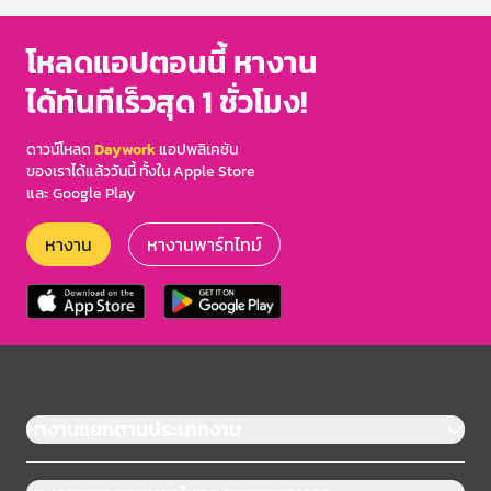
โหลดแอปตอนนี้ หางาน
ได้ทันทีเร็วสุด 1 ชั่วโมง!
ดาวน์โหลด
Daywork
แอปพลิเคชัน
ของเราได้แล้ววันนี้ ทั้งใน Apple Store
และ Google Play
หางาน
หางานพาร์ทไทม์
หางานแยกตามประเภทงาน