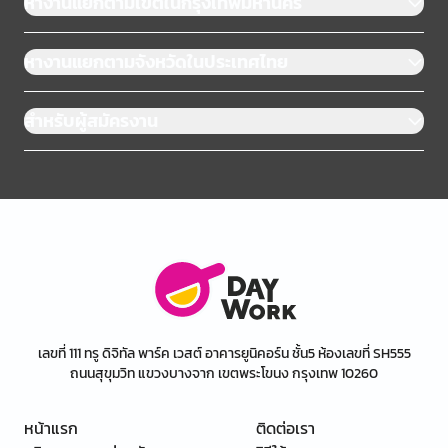
หางานแยกตามเขตในกรุงเทพมหานคร
หางานแยกตามจังหวัดในประเทศไทย
สำหรับผู้สมัครงาน
เลขที่ 111 ทรู ดิจิทัล พาร์ค เวสต์ อาคารยูนิคอร์น ชั้น5 ห้องเลขที่ SH555
ถนนสุขุมวิท แขวงบางจาก เขตพระโขนง กรุงเทพ 10260
หน้าแรก
ติดต่อเรา