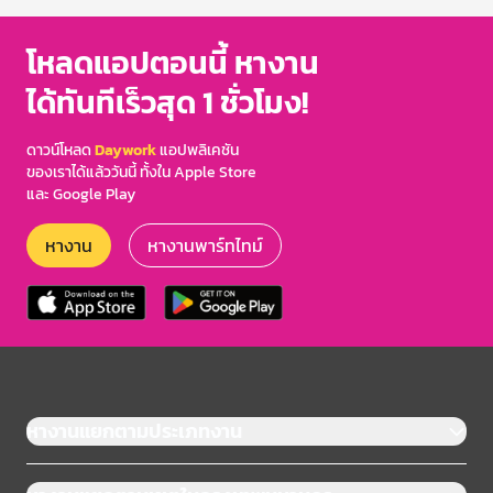
โหลดแอปตอนนี้ หางาน
ได้ทันทีเร็วสุด 1 ชั่วโมง!
ดาวน์โหลด
Daywork
แอปพลิเคชัน
ของเราได้แล้ววันนี้ ทั้งใน Apple Store
และ Google Play
หางาน
หางานพาร์ทไทม์
หางานแยกตามประเภทงาน