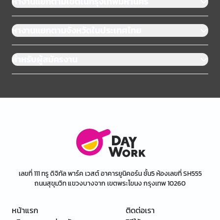
หางานแยกตามเขตในกรุงเทพมหานคร
หางานแยกตามจังหวัดในประเทศไทย
สำหรับผู้สมัครงาน
เลขที่ 111 ทรู ดิจิทัล พาร์ค เวสต์ อาคารยูนิคอร์น ชั้น5 ห้องเลขที่ SH555
ถนนสุขุมวิท แขวงบางจาก เขตพระโขนง กรุงเทพ 10260
หน้าแรก
ติดต่อเรา