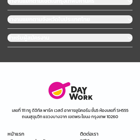
หางานแยกตามเขตในกรุงเทพมหานคร
หางานแยกตามจังหวัดในประเทศไทย
สำหรับผู้สมัครงาน
เลขที่ 111 ทรู ดิจิทัล พาร์ค เวสต์ อาคารยูนิคอร์น ชั้น5 ห้องเลขที่ SH555
ถนนสุขุมวิท แขวงบางจาก เขตพระโขนง กรุงเทพ 10260
หน้าแรก
ติดต่อเรา