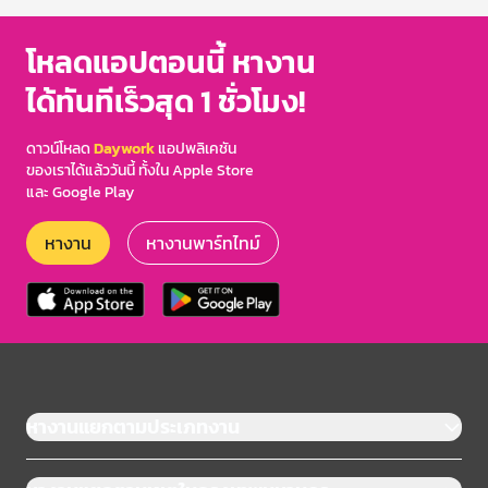
โหลดแอปตอนนี้ หางาน
ได้ทันทีเร็วสุด 1 ชั่วโมง!
ดาวน์โหลด
Daywork
แอปพลิเคชัน
ของเราได้แล้ววันนี้ ทั้งใน Apple Store
และ Google Play
หางาน
หางานพาร์ทไทม์
หางานแยกตามประเภทงาน