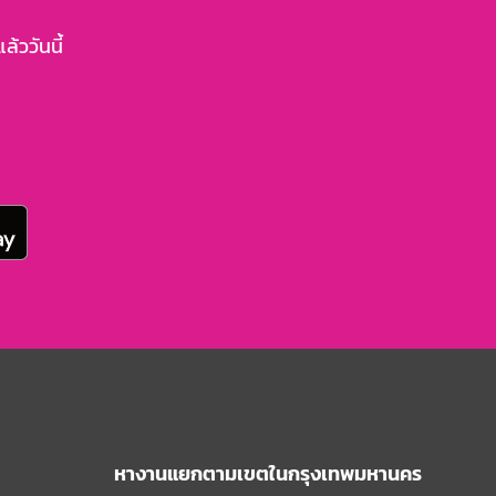
้ววันนี้
หางานแยกตามเขตในกรุงเทพมหานคร