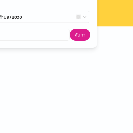
กตำบล/แขวง
ค้นหา