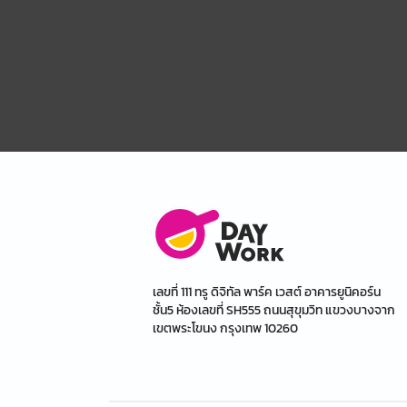
เลขที่ 111 ทรู ดิจิทัล พาร์ค เวสต์ อาคารยูนิคอร์น
ชั้น5 ห้องเลขที่ SH555 ถนนสุขุมวิท แขวงบางจาก
เขตพระโขนง กรุงเทพ 10260