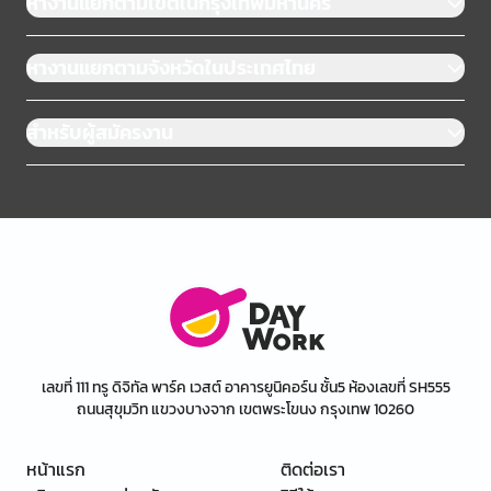
หางานแยกตามเขตในกรุงเทพมหานคร
หางานแยกตามจังหวัดในประเทศไทย
สำหรับผู้สมัครงาน
เลขที่ 111 ทรู ดิจิทัล พาร์ค เวสต์ อาคารยูนิคอร์น ชั้น5 ห้องเลขที่ SH555
ถนนสุขุมวิท แขวงบางจาก เขตพระโขนง กรุงเทพ 10260
หน้าแรก
ติดต่อเรา