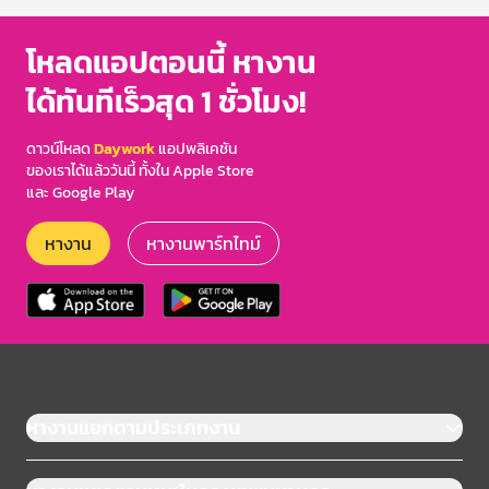
โหลดแอปตอนนี้ หางาน
ได้ทันทีเร็วสุด 1 ชั่วโมง!
ดาวน์โหลด
Daywork
แอปพลิเคชัน
ของเราได้แล้ววันนี้ ทั้งใน Apple Store
และ Google Play
หางาน
หางานพาร์ทไทม์
หางานแยกตามประเภทงาน