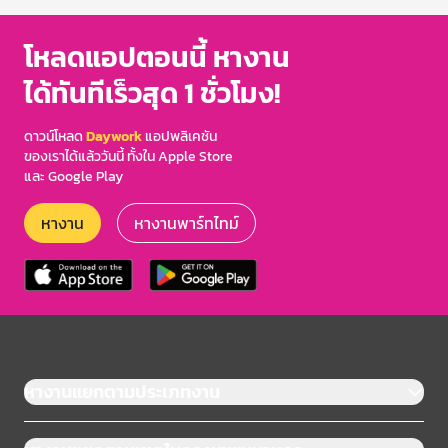
โหลดแอปตอนนี้ หางาน
ได้ทันทีเร็วสุด 1 ชั่วโมง!
ดาวน์โหลด
Daywork
แอปพลิเคชัน
ของเราได้แล้ววันนี้ ทั้งใน Apple Store
และ Google Play
หางาน
หางานพาร์ทไทม์
หางานแยกตามประเภทงาน