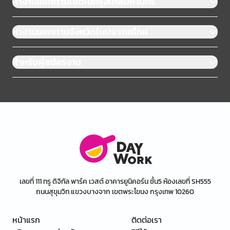
หางานแยกตามเขตในกรุงเทพมหานคร
หางานแยกตามจังหวัดในประเทศไทย
สำหรับผู้สมัครงาน
เลขที่ 111 ทรู ดิจิทัล พาร์ค เวสต์ อาคารยูนิคอร์น ชั้น5 ห้องเลขที่ SH555
ถนนสุขุมวิท แขวงบางจาก เขตพระโขนง กรุงเทพ 10260
หน้าแรก
ติดต่อเรา