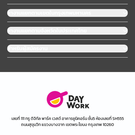
หางานแยกตามเขตในกรุงเทพมหานคร
หางานแยกตามจังหวัดในประเทศไทย
สำหรับผู้สมัครงาน
เลขที่ 111 ทรู ดิจิทัล พาร์ค เวสต์ อาคารยูนิคอร์น ชั้น5 ห้องเลขที่ SH555
ถนนสุขุมวิท แขวงบางจาก เขตพระโขนง กรุงเทพ 10260