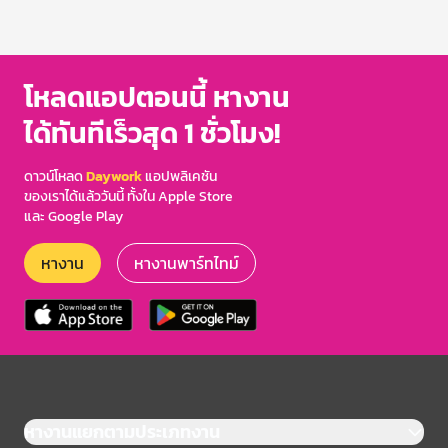
โหลดแอปตอนนี้ หางาน
ได้ทันทีเร็วสุด 1 ชั่วโมง!
ดาวน์โหลด
Daywork
แอปพลิเคชัน
ของเราได้แล้ววันนี้ ทั้งใน Apple Store
และ Google Play
หางาน
หางานพาร์ทไทม์
หางานแยกตามประเภทงาน