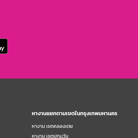
หางานแยกตามเขตในกรุงเทพมหานคร
หางาน เขตคลองเตย
หางาน เขตปทุมวัน