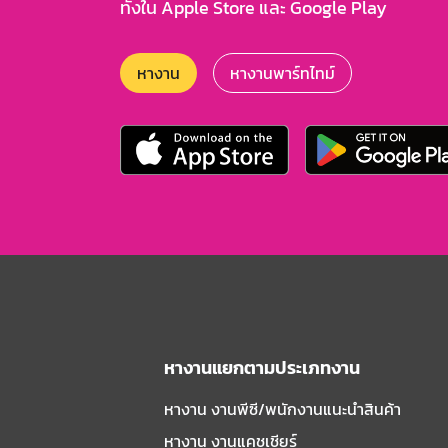
ทั้งใน Apple Store และ Google Play
หางาน
หางานพาร์ทไทม์
หางานแยกตามประเภทงาน
หางาน งานพีซี/พนักงานแนะนําสินค้า
หางาน งานแคชเชียร์