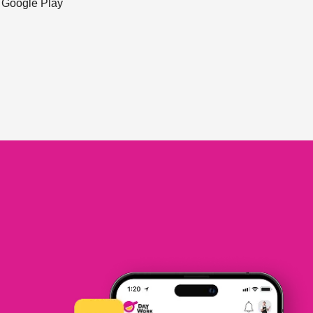
ะ Google Play