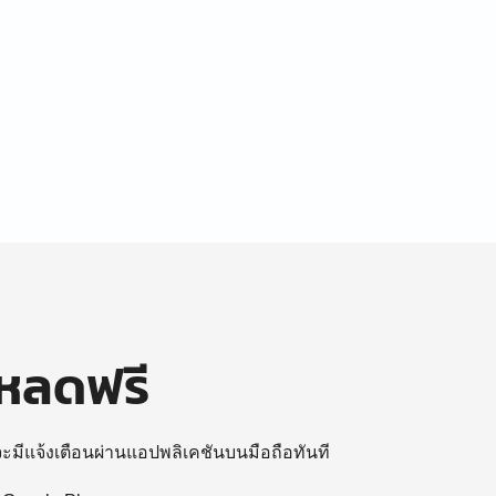
โหลดฟรี
 จะมีแจ้งเตือนผ่านแอปพลิเคชันบนมือถือทันที