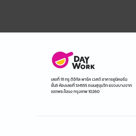
เลขที่ 111 ทรู ดิจิทัล พาร์ค เวสต์ อาคารยูนิคอร์น
ชั้น5 ห้องเลขที่ SH555 ถนนสุขุมวิท แขวงบางจาก
เขตพระโขนง กรุงเทพ 10260