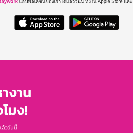
Daywork
แอปพลิเคชันของเราได้แล้ววันนี้ ทั้งใน Apple Store แล
หางาน
่วโมง!
้ววันนี้