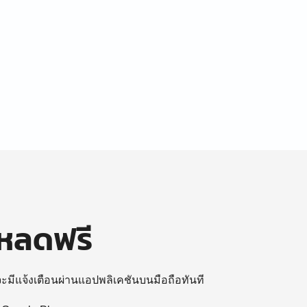
โหลดฟรี
 จะมีแจ้งเตือนผ่านแอปพลิเคชันบนมือถือทันที