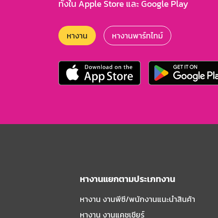
ทั้งใน Apple Store และ Google Play
หางาน
หางานพาร์ทไทม์
หางานแยกตามประเภทงาน
หางาน งานพีซี/พนักงานแนะนําสินค้า
หางาน งานแคชเชียร์