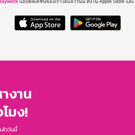
Daywork
แอปพลิเคชันของเราได้แล้ววันนี้ ทั้งใน Apple Store แล
หางาน
่วโมง!
้ววันนี้