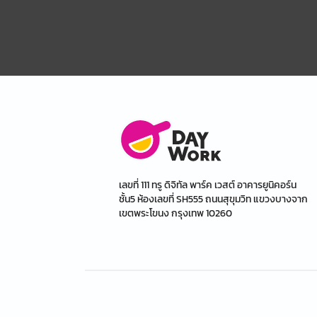
เลขที่ 111 ทรู ดิจิทัล พาร์ค เวสต์ อาคารยูนิคอร์น
ชั้น5 ห้องเลขที่ SH555 ถนนสุขุมวิท แขวงบางจาก
เขตพระโขนง กรุงเทพ 10260