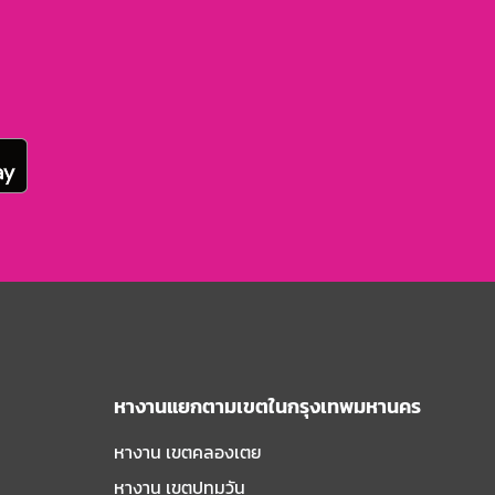
หางานแยกตามเขตในกรุงเทพมหานคร
หางาน เขตคลองเตย
หางาน เขตปทุมวัน