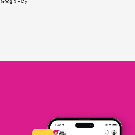
ะ Google Play