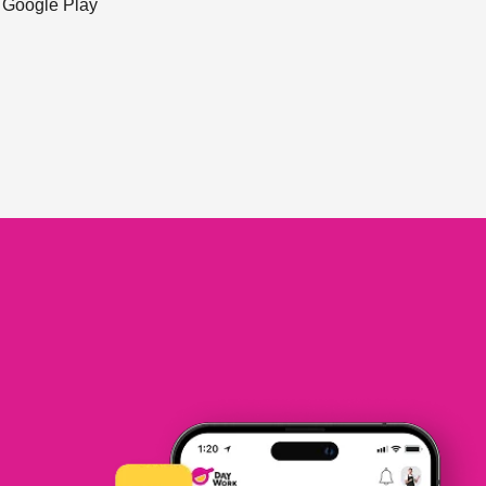
ะ Google Play