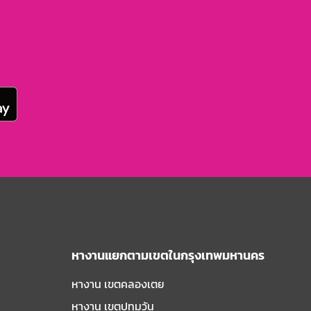
หางานแยกตามเขตในกรุงเทพมหานคร
หางาน เขตคลองเตย
หางาน เขตปทุมวัน