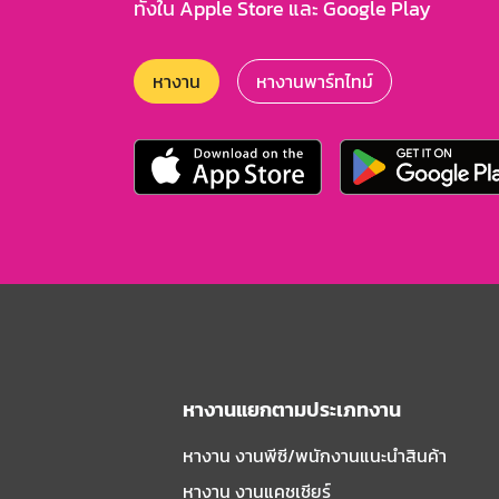
ทั้งใน Apple Store และ Google Play
หางาน
หางานพาร์ทไทม์
หางานแยกตามประเภทงาน
หางาน งานพีซี/พนักงานแนะนําสินค้า
หางาน งานแคชเชียร์