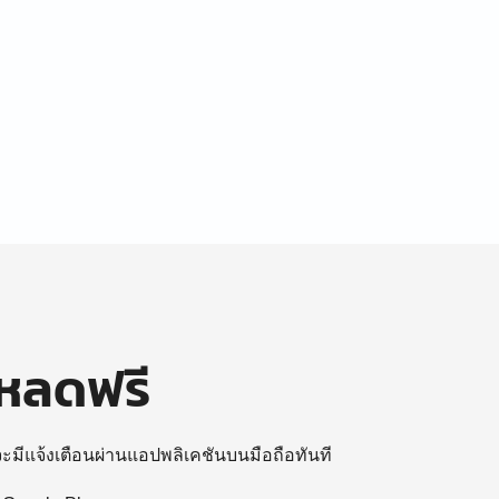
โหลดฟรี
 จะมีแจ้งเตือนผ่านแอปพลิเคชันบนมือถือทันที