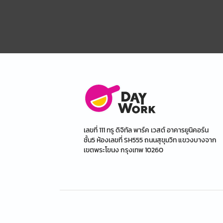
เลขที่ 111 ทรู ดิจิทัล พาร์ค เวสต์ อาคารยูนิคอร์น
ชั้น5 ห้องเลขที่ SH555 ถนนสุขุมวิท แขวงบางจาก
เขตพระโขนง กรุงเทพ 10260