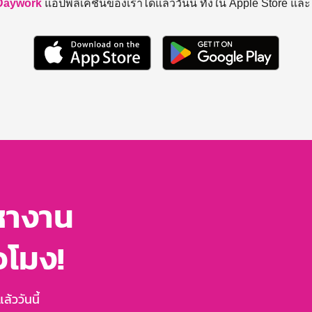
Daywork
แอปพลิเคชันของเราได้แล้ววันนี้ ทั้งใน Apple Store แล
หางาน
่วโมง!
้ววันนี้