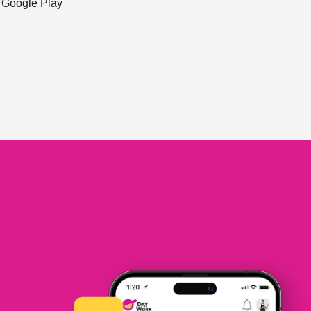
ะ Google Play