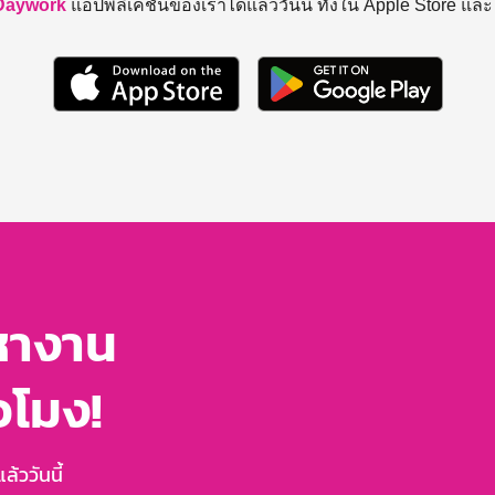
Daywork
แอปพลิเคชันของเราได้แล้ววันนี้ ทั้งใน Apple Store แล
หางาน
่วโมง!
้ววันนี้