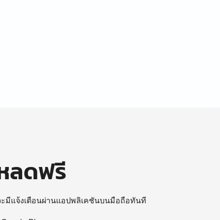
โหลดฟรี
 จะมีแจ้งเตือนผ่านแอปพลิเคชันบนมือถือทันที