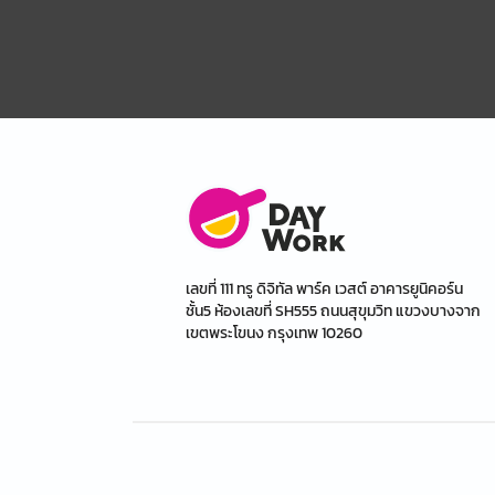
เลขที่ 111 ทรู ดิจิทัล พาร์ค เวสต์ อาคารยูนิคอร์น
ชั้น5 ห้องเลขที่ SH555 ถนนสุขุมวิท แขวงบางจาก
เขตพระโขนง กรุงเทพ 10260