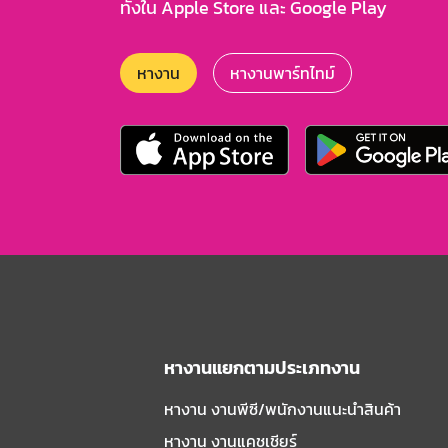
ทั้งใน Apple Store และ Google Play
หางาน
หางานพาร์ทไทม์
หางานแยกตามประเภทงาน
หางาน งานพีซี/พนักงานแนะนําสินค้า
หางาน งานแคชเชียร์