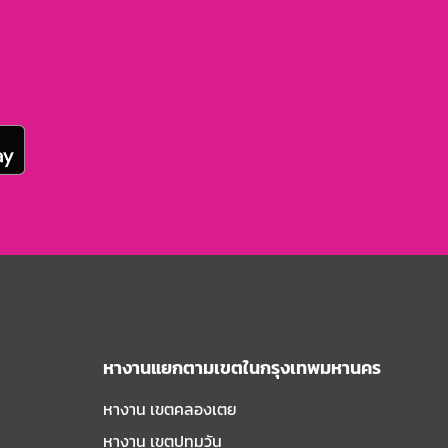
หางานแยกตามเขตในกรุงเทพมหานคร
หางาน เขตคลองเตย
หางาน เขตปทุมวัน