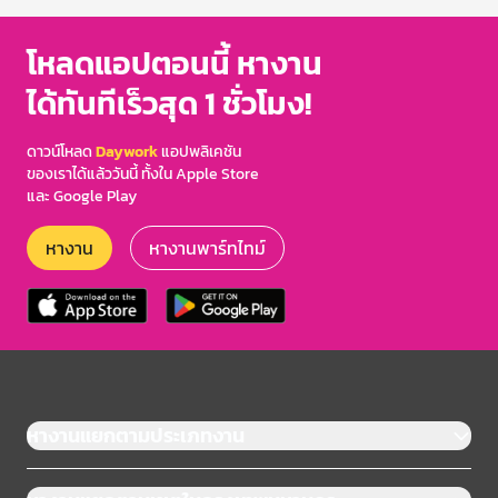
โหลดแอปตอนนี้ หางาน
ได้ทันทีเร็วสุด 1 ชั่วโมง!
ดาวน์โหลด
Daywork
แอปพลิเคชัน
ของเราได้แล้ววันนี้ ทั้งใน Apple Store
และ Google Play
หางาน
หางานพาร์ทไทม์
หางานแยกตามประเภทงาน