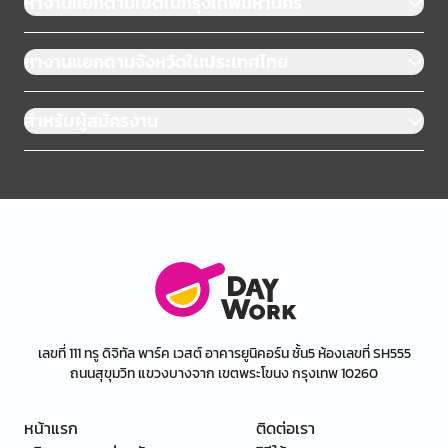
หางานแยกตามเขตในกรุงเทพมหานคร
หางานแยกตามจังหวัดในประเทศไทย
สำหรับผู้สมัครงาน
เลขที่ 111 ทรู ดิจิทัล พาร์ค เวสต์ อาคารยูนิคอร์น ชั้น5 ห้องเลขที่ SH555
ถนนสุขุมวิท แขวงบางจาก เขตพระโขนง กรุงเทพ 10260
หน้าแรก
ติดต่อเรา