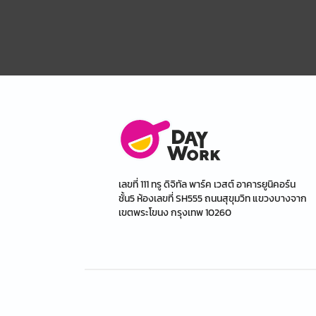
เลขที่ 111 ทรู ดิจิทัล พาร์ค เวสต์ อาคารยูนิคอร์น
ชั้น5 ห้องเลขที่ SH555 ถนนสุขุมวิท แขวงบางจาก
เขตพระโขนง กรุงเทพ 10260