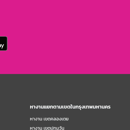
หางานแยกตามเขตในกรุงเทพมหานคร
หางาน เขตคลองเตย
หางาน เขตปทุมวัน