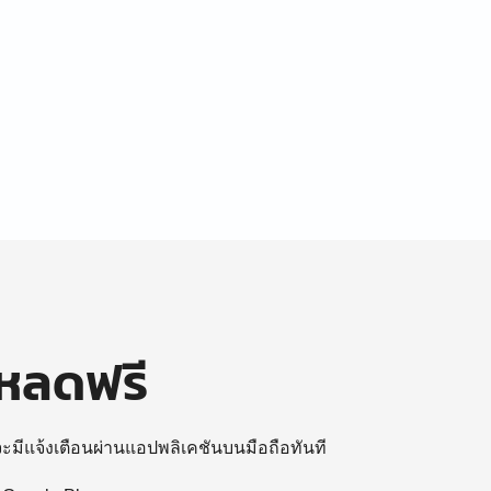
โหลดฟรี
 จะมีแจ้งเตือนผ่านแอปพลิเคชันบนมือถือทันที