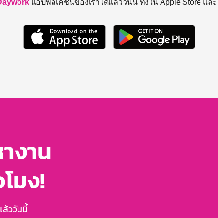
Daywork
แอปพลิเคชันของเราได้แล้ววันนี้ ทั้งใน Apple Store แล
หางาน
่วโมง!
้ววันนี้