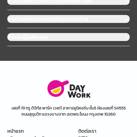
หางานแยกตามเขตในกรุงเทพมหานคร
หางานแยกตามจังหวัดในประเทศไทย
สำหรับผู้สมัครงาน
เลขที่ 111 ทรู ดิจิทัล พาร์ค เวสต์ อาคารยูนิคอร์น ชั้น5 ห้องเลขที่ SH555
ถนนสุขุมวิท แขวงบางจาก เขตพระโขนง กรุงเทพ 10260
หน้าแรก
ติดต่อเรา