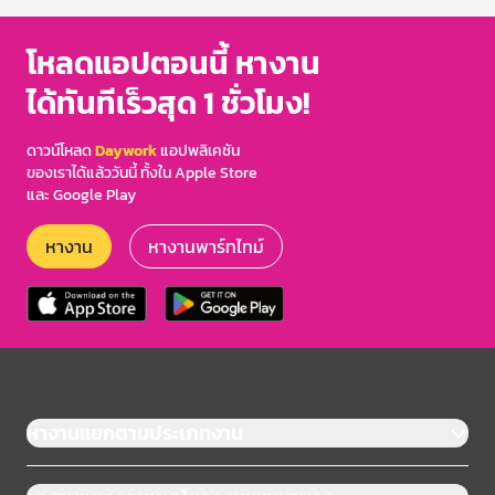
โหลดแอปตอนนี้ หางาน
ได้ทันทีเร็วสุด 1 ชั่วโมง!
ดาวน์โหลด
Daywork
แอปพลิเคชัน
ของเราได้แล้ววันนี้ ทั้งใน Apple Store
และ Google Play
หางาน
หางานพาร์ทไทม์
หางานแยกตามประเภทงาน