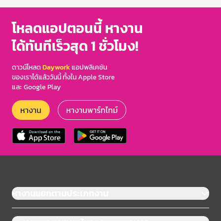
โหลดแอปตอนนี้ หางาน
ได้ทันทีเร็วสุด 1 ชั่วโมง!
ดาวน์โหลด
Daywork
แอปพลิเคชัน
ของเราได้แล้ววันนี้ ทั้งใน Apple Store
และ Google Play
หางาน
หางานพาร์ทไทม์
หางานแยกตามประเภทงาน