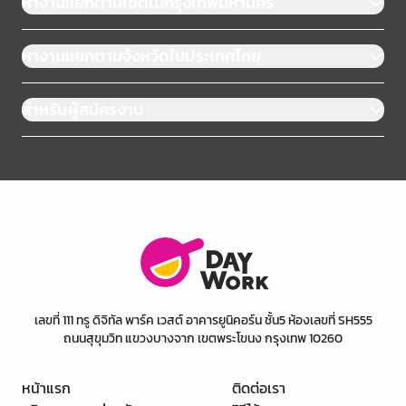
หางานแยกตามเขตในกรุงเทพมหานคร
หางานแยกตามจังหวัดในประเทศไทย
สำหรับผู้สมัครงาน
เลขที่ 111 ทรู ดิจิทัล พาร์ค เวสต์ อาคารยูนิคอร์น ชั้น5 ห้องเลขที่ SH555
ถนนสุขุมวิท แขวงบางจาก เขตพระโขนง กรุงเทพ 10260
หน้าแรก
ติดต่อเรา