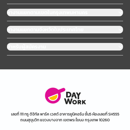
หางานแยกตามเขตในกรุงเทพมหานคร
หางานแยกตามจังหวัดในประเทศไทย
สำหรับผู้สมัครงาน
เลขที่ 111 ทรู ดิจิทัล พาร์ค เวสต์ อาคารยูนิคอร์น ชั้น5 ห้องเลขที่ SH555
ถนนสุขุมวิท แขวงบางจาก เขตพระโขนง กรุงเทพ 10260