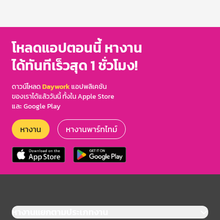
โหลดแอปตอนนี้ หางาน
ได้ทันทีเร็วสุด 1 ชั่วโมง!
ดาวน์โหลด
Daywork
แอปพลิเคชัน
ของเราได้แล้ววันนี้ ทั้งใน Apple Store
และ Google Play
หางาน
หางานพาร์ทไทม์
หางานแยกตามประเภทงาน