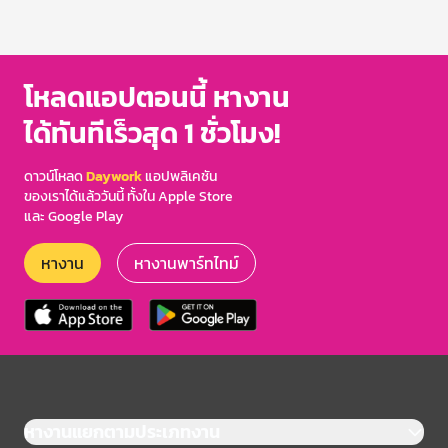
โหลดแอปตอนนี้ หางาน
ได้ทันทีเร็วสุด 1 ชั่วโมง!
ดาวน์โหลด
Daywork
แอปพลิเคชัน
ของเราได้แล้ววันนี้ ทั้งใน Apple Store
และ Google Play
หางาน
หางานพาร์ทไทม์
หางานแยกตามประเภทงาน