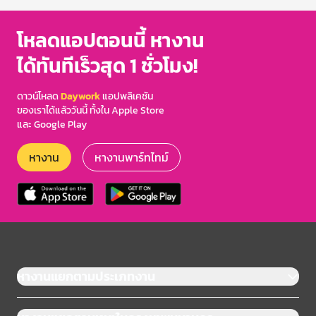
โหลดแอปตอนนี้ หางาน
ได้ทันทีเร็วสุด 1 ชั่วโมง!
ดาวน์โหลด
Daywork
แอปพลิเคชัน
ของเราได้แล้ววันนี้ ทั้งใน Apple Store
และ Google Play
หางาน
หางานพาร์ทไทม์
หางานแยกตามประเภทงาน