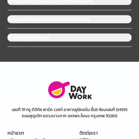
หางานแยกตามเขตในกรุงเทพมหานคร
หางานแยกตามจังหวัดในประเทศไทย
สำหรับผู้สมัครงาน
เลขที่ 111 ทรู ดิจิทัล พาร์ค เวสต์ อาคารยูนิคอร์น ชั้น5 ห้องเลขที่ SH555
ถนนสุขุมวิท แขวงบางจาก เขตพระโขนง กรุงเทพ 10260
หน้าแรก
ติดต่อเรา