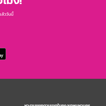
่วโมง!
้ววันนี้
หางานแยกตามเขตในกรุงเทพมหานคร