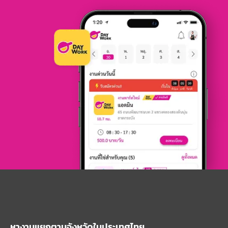
หางานแยกตามจังหวัดในประเทศไทย