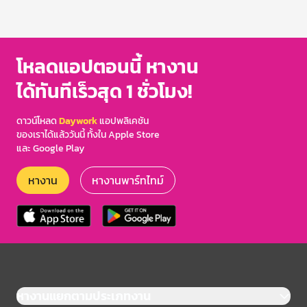
โหลดแอปตอนนี้ หางาน
ได้ทันทีเร็วสุด 1 ชั่วโมง!
ดาวน์โหลด
Daywork
แอปพลิเคชัน
ของเราได้แล้ววันนี้ ทั้งใน Apple Store
และ Google Play
หางาน
หางานพาร์ทไทม์
หางานแยกตามประเภทงาน