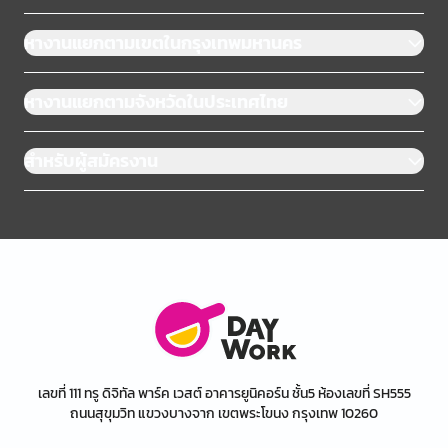
หางานแยกตามเขตในกรุงเทพมหานคร
หางานแยกตามจังหวัดในประเทศไทย
สำหรับผู้สมัครงาน
เลขที่ 111 ทรู ดิจิทัล พาร์ค เวสต์ อาคารยูนิคอร์น ชั้น5 ห้องเลขที่ SH555
ถนนสุขุมวิท แขวงบางจาก เขตพระโขนง กรุงเทพ 10260