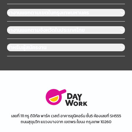
หางานแยกตามเขตในกรุงเทพมหานคร
หางานแยกตามจังหวัดในประเทศไทย
สำหรับผู้สมัครงาน
เลขที่ 111 ทรู ดิจิทัล พาร์ค เวสต์ อาคารยูนิคอร์น ชั้น5 ห้องเลขที่ SH555
ถนนสุขุมวิท แขวงบางจาก เขตพระโขนง กรุงเทพ 10260