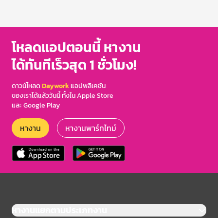
โหลดแอปตอนนี้ หางาน
ได้ทันทีเร็วสุด 1 ชั่วโมง!
ดาวน์โหลด
Daywork
แอปพลิเคชัน
ของเราได้แล้ววันนี้ ทั้งใน Apple Store
และ Google Play
หางาน
หางานพาร์ทไทม์
หางานแยกตามประเภทงาน