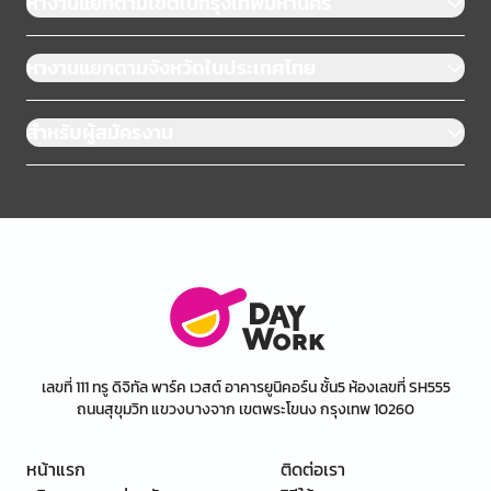
หางานแยกตามเขตในกรุงเทพมหานคร
หางานแยกตามจังหวัดในประเทศไทย
สำหรับผู้สมัครงาน
เลขที่ 111 ทรู ดิจิทัล พาร์ค เวสต์ อาคารยูนิคอร์น ชั้น5 ห้องเลขที่ SH555
ถนนสุขุมวิท แขวงบางจาก เขตพระโขนง กรุงเทพ 10260
หน้าแรก
ติดต่อเรา