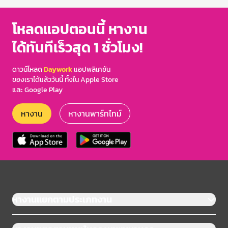
โหลดแอปตอนนี้ หางาน
ได้ทันทีเร็วสุด 1 ชั่วโมง!
ดาวน์โหลด
Daywork
แอปพลิเคชัน
ของเราได้แล้ววันนี้ ทั้งใน Apple Store
และ Google Play
หางาน
หางานพาร์ทไทม์
หางานแยกตามประเภทงาน