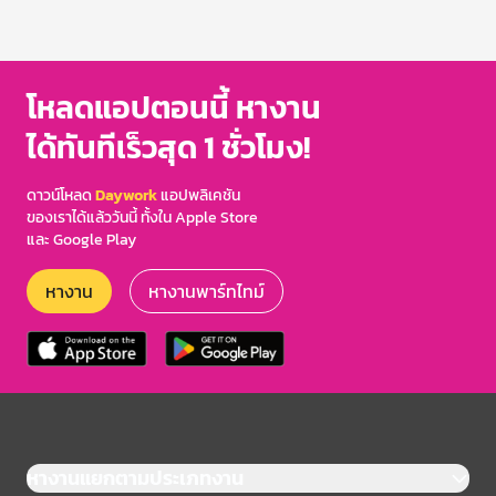
โหลดแอปตอนนี้ หางาน
ได้ทันทีเร็วสุด 1 ชั่วโมง!
ดาวน์โหลด
Daywork
แอปพลิเคชัน
ของเราได้แล้ววันนี้ ทั้งใน Apple Store
และ Google Play
หางาน
หางานพาร์ทไทม์
หางานแยกตามประเภทงาน