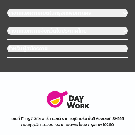
หางานแยกตามเขตในกรุงเทพมหานคร
หางานแยกตามจังหวัดในประเทศไทย
สำหรับผู้สมัครงาน
เลขที่ 111 ทรู ดิจิทัล พาร์ค เวสต์ อาคารยูนิคอร์น ชั้น5 ห้องเลขที่ SH555
ถนนสุขุมวิท แขวงบางจาก เขตพระโขนง กรุงเทพ 10260