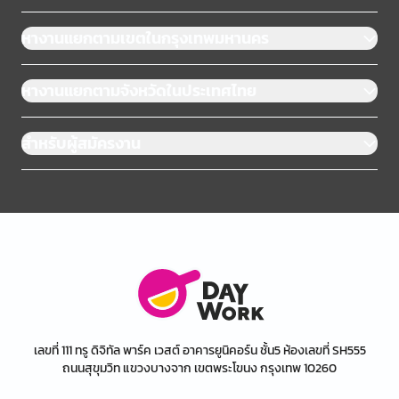
หางานแยกตามเขตในกรุงเทพมหานคร
หางานแยกตามจังหวัดในประเทศไทย
สำหรับผู้สมัครงาน
เลขที่ 111 ทรู ดิจิทัล พาร์ค เวสต์ อาคารยูนิคอร์น ชั้น5 ห้องเลขที่ SH555
ถนนสุขุมวิท แขวงบางจาก เขตพระโขนง กรุงเทพ 10260