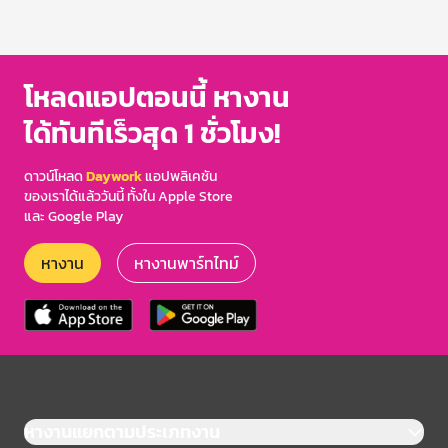
โหลดแอปตอนนี้ หางาน
ได้ทันทีเร็วสุด 1 ชั่วโมง!
ดาวน์โหลด
Daywork
แอปพลิเคชัน
ของเราได้แล้ววันนี้ ทั้งใน Apple Store
และ Google Play
หางาน
หางานพาร์ทไทม์
หางานแยกตามประเภทงาน