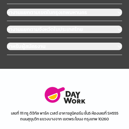
หางานแยกตามเขตในกรุงเทพมหานคร
หางานแยกตามจังหวัดในประเทศไทย
สำหรับผู้สมัครงาน
เลขที่ 111 ทรู ดิจิทัล พาร์ค เวสต์ อาคารยูนิคอร์น ชั้น5 ห้องเลขที่ SH555
ถนนสุขุมวิท แขวงบางจาก เขตพระโขนง กรุงเทพ 10260