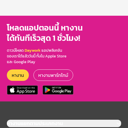
โหลดแอปตอนนี้ หางาน
ได้ทันทีเร็วสุด 1 ชั่วโมง!
ดาวน์โหลด
Daywork
แอปพลิเคชัน
ของเราได้แล้ววันนี้ ทั้งใน Apple Store
และ Google Play
หางาน
หางานพาร์ทไทม์
หางานแยกตามประเภทงาน