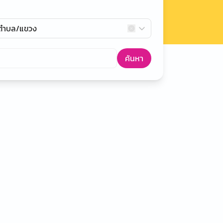
กตำบล/แขวง
ค้นหา