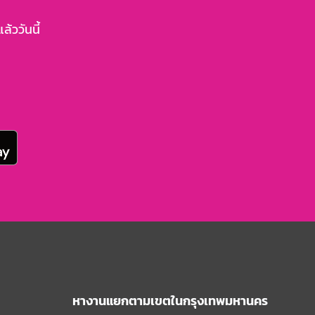
้ววันนี้
หางานแยกตามเขตในกรุงเทพมหานคร