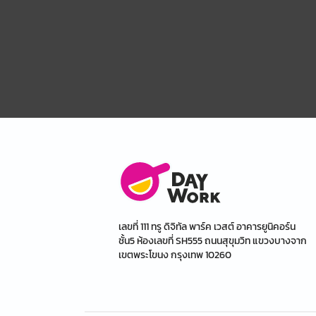
เลขที่ 111 ทรู ดิจิทัล พาร์ค เวสต์ อาคารยูนิคอร์น
ชั้น5 ห้องเลขที่ SH555 ถนนสุขุมวิท แขวงบางจาก
เขตพระโขนง กรุงเทพ 10260