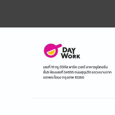
เลขที่ 111 ทรู ดิจิทัล พาร์ค เวสต์ อาคารยูนิคอร์น
ชั้น5 ห้องเลขที่ SH555 ถนนสุขุมวิท แขวงบางจาก
เขตพระโขนง กรุงเทพ 10260