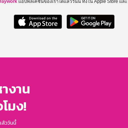
Daywork
แอปพลิเคชันของเราได้แล้ววันนี้ ทั้งใน Apple Store แล
หางาน
่วโมง!
้ววันนี้