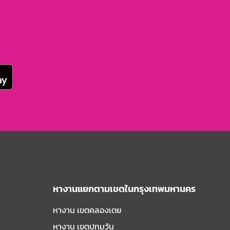
หางานแยกตามเขตในกรุงเทพมหานคร
หางาน เขตคลองเตย
หางาน เขตปทุมวัน