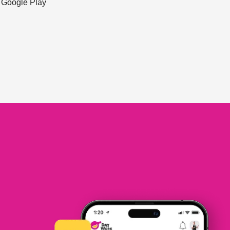
ะ Google Play