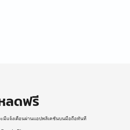
โหลดฟรี
 จะมีแจ้งเตือนผ่านแอปพลิเคชันบนมือถือทันที