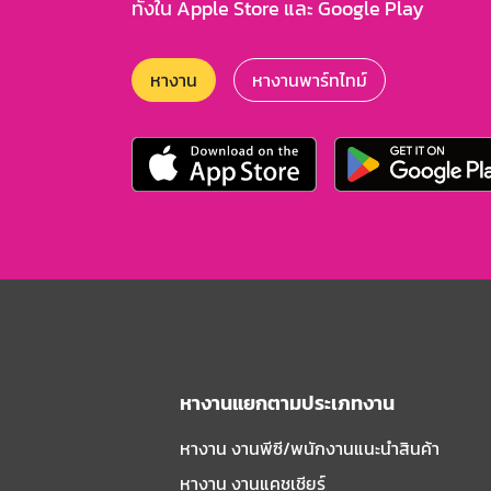
ทั้งใน Apple Store และ Google Play
หางาน
หางานพาร์ทไทม์
หางานแยกตามประเภทงาน
หางาน งานพีซี/พนักงานแนะนําสินค้า
หางาน งานแคชเชียร์