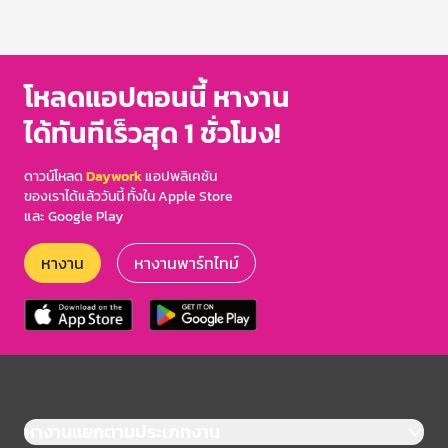
โหลดแอปตอนนี้ หางาน
ได้ทันทีเร็วสุด 1 ชั่วโมง!
ดาวน์โหลด
Daywork
แอปพลิเคชัน
ของเราได้แล้ววันนี้ ทั้งใน Apple Store
และ Google Play
หางาน
หางานพาร์ทไทม์
หางานแยกตามประเภทงาน