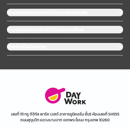
หางานแยกตามเขตในกรุงเทพมหานคร
หางานแยกตามจังหวัดในประเทศไทย
สำหรับผู้สมัครงาน
เลขที่ 111 ทรู ดิจิทัล พาร์ค เวสต์ อาคารยูนิคอร์น ชั้น5 ห้องเลขที่ SH555
ถนนสุขุมวิท แขวงบางจาก เขตพระโขนง กรุงเทพ 10260