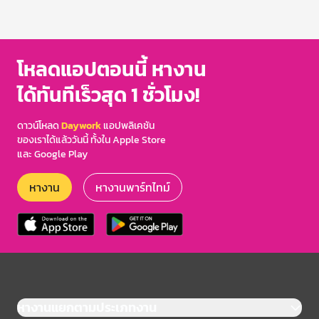
โหลดแอปตอนนี้ หางาน
ได้ทันทีเร็วสุด 1 ชั่วโมง!
ดาวน์โหลด
Daywork
แอปพลิเคชัน
ของเราได้แล้ววันนี้ ทั้งใน Apple Store
และ Google Play
หางาน
หางานพาร์ทไทม์
หางานแยกตามประเภทงาน