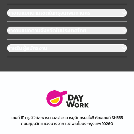
หางานแยกตามเขตในกรุงเทพมหานคร
หางานแยกตามจังหวัดในประเทศไทย
สำหรับผู้สมัครงาน
เลขที่ 111 ทรู ดิจิทัล พาร์ค เวสต์ อาคารยูนิคอร์น ชั้น5 ห้องเลขที่ SH555
ถนนสุขุมวิท แขวงบางจาก เขตพระโขนง กรุงเทพ 10260