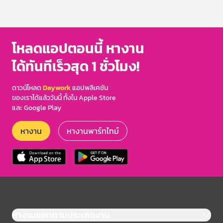
โหลดแอปตอนนี้ หางาน
ได้ทันทีเร็วสุด 1 ชั่วโมง!
ดาวน์โหลด
Daywork
แอปพลิเคชัน
ของเราได้แล้ววันนี้ ทั้งใน Apple Store
และ Google Play
หางาน
หางานพาร์ทไทม์
หางานแยกตามประเภทงาน