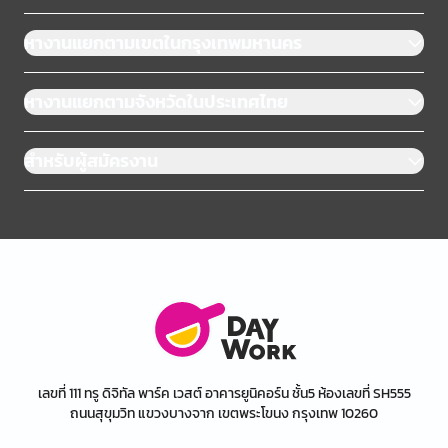
หางานแยกตามเขตในกรุงเทพมหานคร
หางานแยกตามจังหวัดในประเทศไทย
สำหรับผู้สมัครงาน
เลขที่ 111 ทรู ดิจิทัล พาร์ค เวสต์ อาคารยูนิคอร์น ชั้น5 ห้องเลขที่ SH555
ถนนสุขุมวิท แขวงบางจาก เขตพระโขนง กรุงเทพ 10260