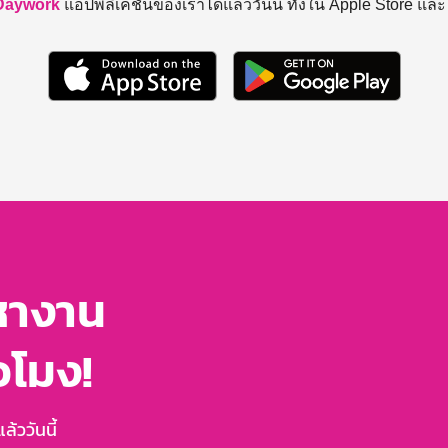
Daywork
แอปพลิเคชันของเราได้แล้ววันนี้ ทั้งใน Apple Store แล
หางาน
่วโมง!
้ววันนี้