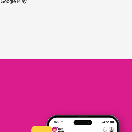
ะ Google Play