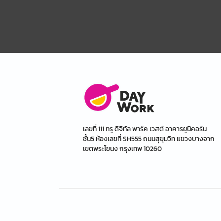
เลขที่ 111 ทรู ดิจิทัล พาร์ค เวสต์ อาคารยูนิคอร์น
ชั้น5 ห้องเลขที่ SH555 ถนนสุขุมวิท แขวงบางจาก
เขตพระโขนง กรุงเทพ 10260