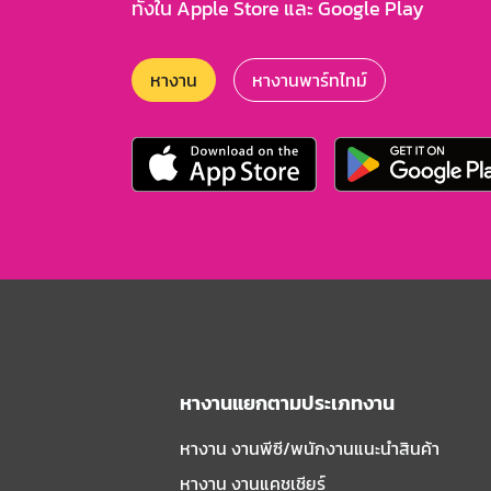
ทั้งใน Apple Store และ Google Play
หางาน
หางานพาร์ทไทม์
หางานแยกตามประเภทงาน
หางาน งานพีซี/พนักงานแนะนําสินค้า
หางาน งานแคชเชียร์