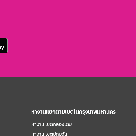
หางานแยกตามเขตในกรุงเทพมหานคร
หางาน เขตคลองเตย
หางาน เขตปทุมวัน