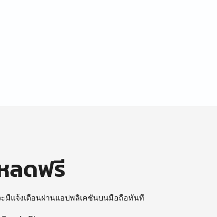
โหลดฟรี
 จะมีแจ้งเตือนผ่านแอปพลิเคชันบนมือถือทันที