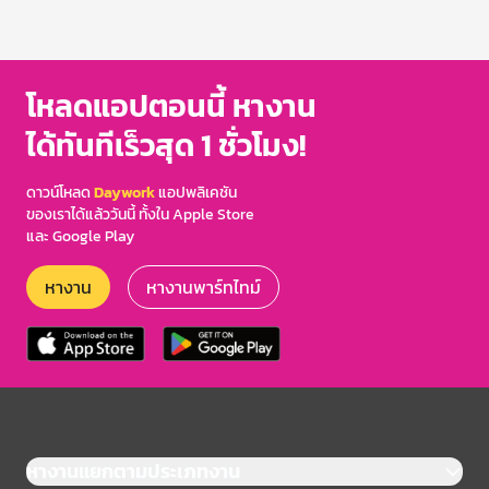
โหลดแอปตอนนี้ หางาน
ได้ทันทีเร็วสุด 1 ชั่วโมง!
ดาวน์โหลด
Daywork
แอปพลิเคชัน
ของเราได้แล้ววันนี้ ทั้งใน Apple Store
และ Google Play
หางาน
หางานพาร์ทไทม์
หางานแยกตามประเภทงาน