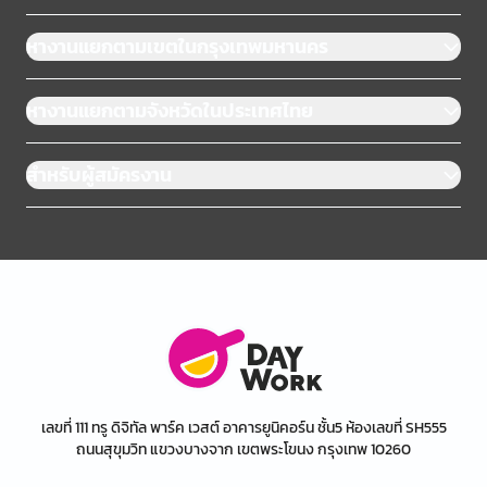
หางานแยกตามเขตในกรุงเทพมหานคร
หางานแยกตามจังหวัดในประเทศไทย
สำหรับผู้สมัครงาน
เลขที่ 111 ทรู ดิจิทัล พาร์ค เวสต์ อาคารยูนิคอร์น ชั้น5 ห้องเลขที่ SH555
ถนนสุขุมวิท แขวงบางจาก เขตพระโขนง กรุงเทพ 10260